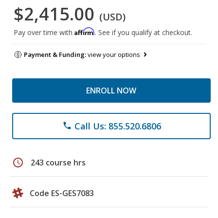
$2,415.00
(USD)
Affirm
Pay over time with
. See if you qualify at checkout.
Payment & Funding:
view your options
ENROLL NOW
Call Us: 855.520.6806
phone
schedule
243 course hrs
Code ES-GES7083