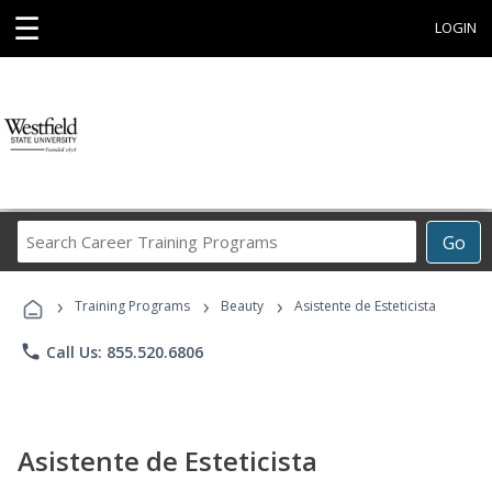
☰
LOGIN
Search
Go
Career
Training
›
›
›
Programs
Training Programs
Beauty
Asistente de Esteticista
phone
Call Us: 855.520.6806
Asistente de Esteticista