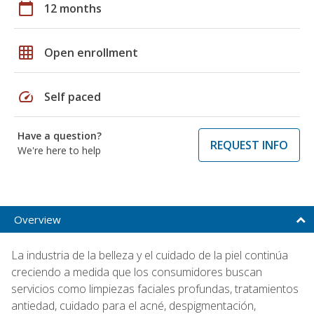
calendar_today
12 months
grid_on
Open enrollment
speed
Self paced
Have a question?
REQUEST INFO
We're here to help
Overview
La industria de la belleza y el cuidado de la piel continúa
creciendo a medida que los consumidores buscan
servicios como limpiezas faciales profundas, tratamientos
antiedad, cuidado para el acné, despigmentación,